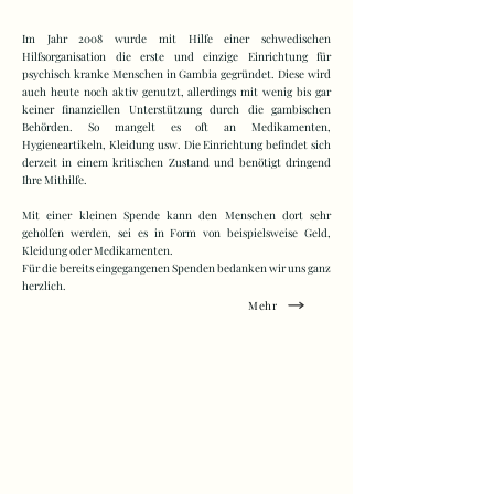
Im Jahr 2008 wurde mit Hilfe einer schwedischen
Hilfsorganisation die erste und einzige Einrichtung für
psychisch kranke Menschen in Gambia gegründet. Diese wird
auch heute noch aktiv genutzt, allerdings mit wenig bis gar
keiner finanziellen Unterstützung durch die gambischen
Behörden. So mangelt es oft an Medikamenten,
Hygieneartikeln, Kleidung usw. Die Einrichtung befindet sich
derzeit in einem kritischen Zustand und benötigt dringend
Ihre Mithilfe.
Mit einer kleinen Spende kann den Menschen dort sehr
geholfen werden, sei es in Form von beispielsweise Geld,
Kleidung oder Medikamenten.
Für die bereits eingegangenen Spenden bedanken wir uns ganz
herzlich.
Mehr