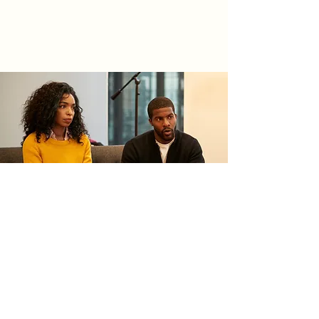
Sozialberatung
Bei folgenden Themen stehen wir Ihnen beratend zur Seite:
Aufenthalt:
Fragen zum Aufenthalt in Deutschland
Familie:
Fragen zur Familienzusammenführung,